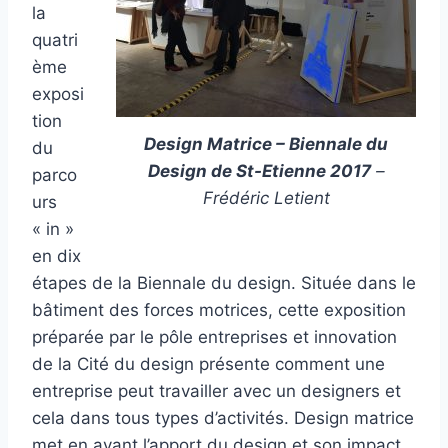
la
quatri
ème
exposi
tion
Design Matrice – Biennale du
du
Design de St-Etienne 2017
–
parco
Frédéric Letient
urs
« in »
en dix
étapes de la Biennale du design. Située dans le
bâtiment des forces motrices, cette exposition
préparée par le pôle entreprises et innovation
de la Cité du design présente comment une
entreprise peut travailler avec un designers et
cela dans tous types d’activités. Design matrice
met en avant l’apport du design et son impact